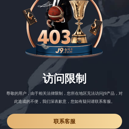
访问限制
尊敬的用户，由于相关法律限制，您所在地区无法访问J9产品，对
此造成的不便，我们深表歉意，您如有疑问请联系客服。
联系客服