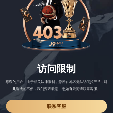
访问限制
尊敬的用户，由于相关法律限制，您所在地区无法访问J9产品，对
此造成的不便，我们深表歉意，您如有疑问请联系客服。
联系客服